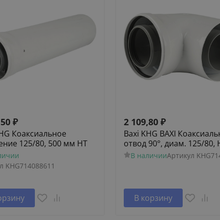
,50
₽
2 109,80
₽
KHG Коаксиальное
Baxi KHG BAXI Коаксиал
ение 125/80, 500 мм HT
отвод 90°, диам. 125/80, 
личии
В наличии
Артикул
KHG71
л
KHG714088611
орзину
В корзину