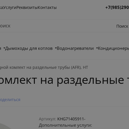
+7(985)290
ка
Услуги
Реквизиты
Контакты
Поиск
я
Дымоходы для котлов
Водонагреватели
Кондиционеры
дной комлект на раздельные трубы (AFR), HT
омлект на раздельные т
оделиться
Артикул:
KHG71405911-
Дополнительные услуги: