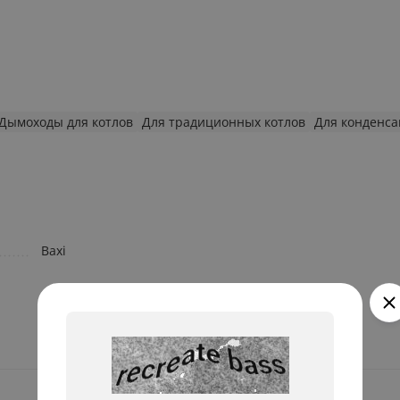
Дымоходы для котлов
Для традиционных котлов
Для конденса
Baxi