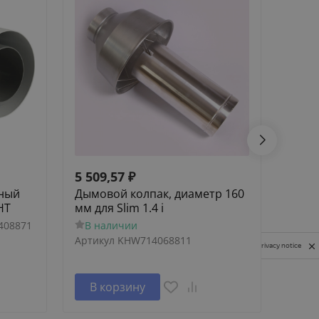
5 509,57
₽
164 
ьный
Дымовой колпак, диаметр 160
Напо
HT
мм для Slim 1.4 i
SLIM 
одно
408871
В наличии
В н
Артикул
KHW714068811
Privacy notice
В корзину
В 