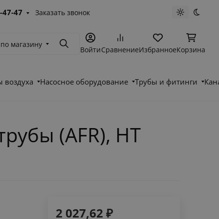
-47-47
Заказать звонок
Светлая те
Темна
 по магазину
Поиск
Войти
Сравнение
Избранное
Корзина
 воздуха
Насосное оборудование
Трубы и фитинги
Кан
рубы (AFR), HT
2 027,62
₽