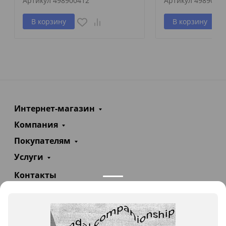
Артикул
498900412
Артикул
4989001
В корзину
В корзину
Интернет-магазин
Компания
Покупателям
Услуги
Контакты
+7(985)290-47-47
Заказать звонок
info@teploexpert.com
Пн—Сб 09:00 – 18:00