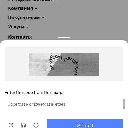
Компания
Покупателям
Услуги
Контакты
+7(985)290-47-47
Заказать звонок
info@teploexpert.com
Пн—Сб 09:00 – 18:00
TeploExpert.com © 2008 - 2026 Оборудование для
систем отопления, водоснабжения, канализации