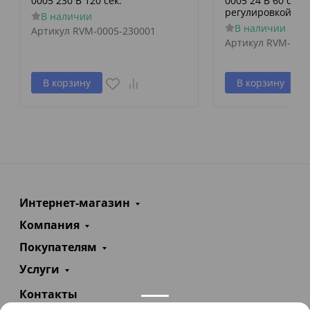
0005 230 В 120 сек.
0005 24 В 60 сек./
регулировкой по 
В наличии
В наличии
Артикул
RVM-0005-230001
Артикул
RVM-000
В корзину
В корзину
Интернет-магазин
Компания
Покупателям
Услуги
Контакты