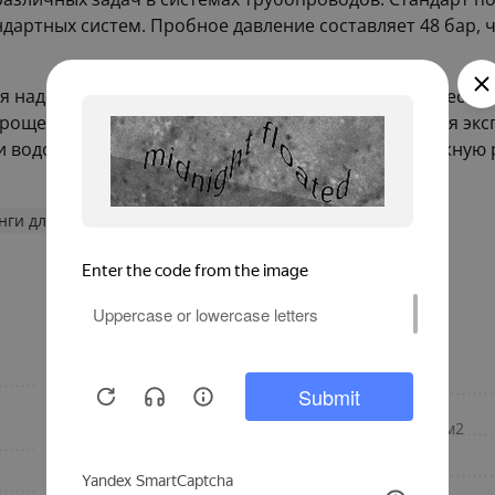
дартных систем. Пробное давление составляет 48 бар, 
я надежности в установке применяется цилиндрическая 
 проще и гарантирует минимальные текучки во время экс
и водоснабжения, обеспечивающее долгую и надежную 
нги для труб из нержавеющей стали
Фитинги ROMMER
Прессовой
Направление
G (ГОСТ 6357-81, UNI
Модуль упругости, кН/мм2
ISO 228/1)
Материал изготовления
от -20 до +50