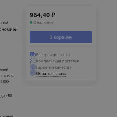
964,40
₽
стем
В наличии
кономией
В корзину
Быстрая доставка
Комплексная поставка
Гарантия качества
овой
Обратная связь
СТ 6357-
I ISO
 до +50
 водный