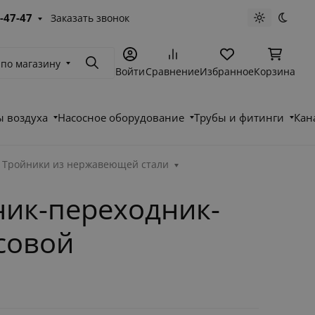
-47-47
Заказать звонок
Светлая те
Темна
 по магазину
Поиск
Войти
Сравнение
Избранное
Корзина
 воздуха
Насосное оборудование
Трубы и фитинги
Кан
Тройники из нержавеющей стали
ик-переходник-
ссовой