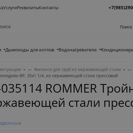
+7(985)290
ка
Услуги
Реквизиты
Контакты
Поиск
я
Дымоходы для котлов
Водонагреватели
Кондиционеры
лектующие
Фитинги для труб из нержавеющей стали
ходник-ВР, 35х1 1/4, из нержавеющей стали прессовой
-035114 ROMMER Тройн
нержавеющей стали пре
оделиться