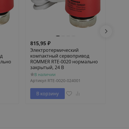
815,95
₽
532,
Электротермический
Элек
д
компактный сервопривод
комп
ально
ROMMER RTE-0020 нормально
ROMM
закрытый, 24 В
откр
В наличии
В н
Артикул
RTE-0020-024001
Артик
В корзину
В 