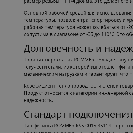
размер резьбы – 1 1/4 дюйма. Это делает ег
Основной рабочей средой для использования э
температуры, позволяя транспортировку и хра
рабочая температура может колебаться от -2
допустима в диапазоне от -35 до 110°C. Это 
Долговечность и наде
Тройник-переходник ROMMER обладает внушите
текучести стали, из которой изготовлен фитин
механическим нагрузкам и гарантирует, что п
Коэффициент теплопроводности стенок товара 
Продукт относится к категории инженерной са
надежность.
Стандарт подключения
Тип фитинга ROMMER RSS-0015-35114 – прессов
переходник, позволяет использовать его для 