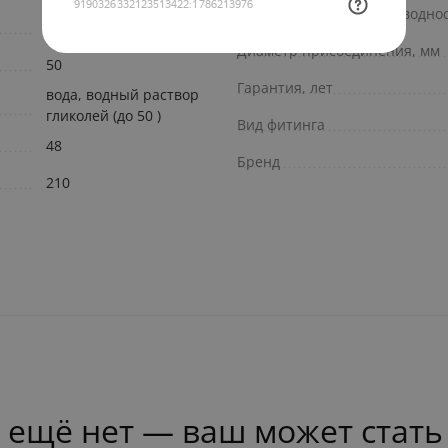
Коэффициент теплопроводност
1.25
Диаметр присоединения, мм
50
Гарантия, лет
вода, водный раствор
гликолей (до 50 )
Вид фитинга
48
Бренд
210
 ещё нет — ваш может стать