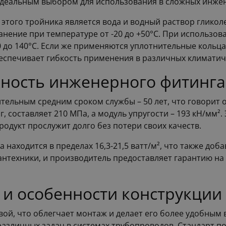
о идеальным выбором для использования в сложных инже
того тройника является вода и водный раствор гликоле
нение при температуре от -20 до +50°C. При использова
0 до 140°C. Если же применяются уплотнительные кольц
обеспечивает гибкость применения в различных климатич
жность инженерного фитинга
льным средним сроком службы – 50 лет, что говорит о
г, составляет 210 МПа, а модуль упругости – 193 кН/мм²
родукт прослужит долго без потери своих качеств.
находится в пределах 16,3-21,5 ватт/м², что также доб
нтехники, и производитель предоставляет гарантию на 1
 и особенности конструкции
ой, что облегчает монтаж и делает его более удобным в
различных задач в системах трубопроводов. Стандарт п