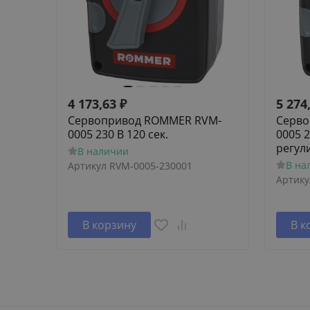
4 173,63
₽
5 274
Сервопривод ROMMER RVM-
Серво
0005 230 В 120 сек.
0005 2
регул
В наличии
В на
Артикул
RVM-0005-230001
Артику
В корзину
В к