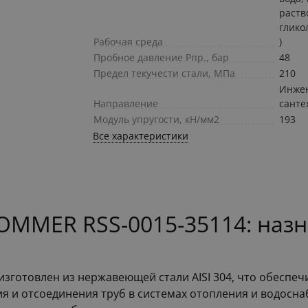
раств
глико
Рабочая среда
)
Пробное давление Pпр., бар
48
Предел текучести стали, МПа
210
Инже
Направление
санте
Модуль упругости, кН/мм2
193
Все характеристики
OMMER RSS-0015-35114: назн
зготовлен из нержавеющей стали AISI 304, что обеспечи
я и отсоединения труб в системах отопления и водоснаб