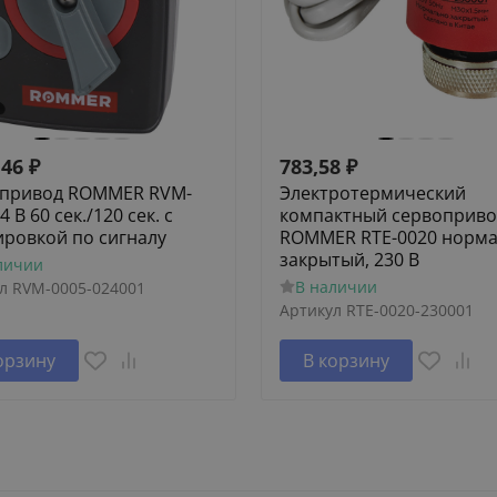
,46
₽
783,58
₽
привод ROMMER RVM-
Электротермический
4 В 60 сек./120 сек. c
компактный сервоприво
ировкой по сигналу
ROMMER RTE-0020 норм
закрытый, 230 В
личии
В наличии
л
RVM-0005-024001
Артикул
RTE-0020-230001
орзину
В корзину