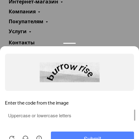
Интернет-магазин
Компания
Покупателям
Услуги
Контакты
+7(985)290-47-47
Заказать звонок
info@teploexpert.com
Пн—Сб 09:00 – 18:00
TeploExpert.com © 2008 - 2026 Оборудование для
систем отопления, водоснабжения, канализации