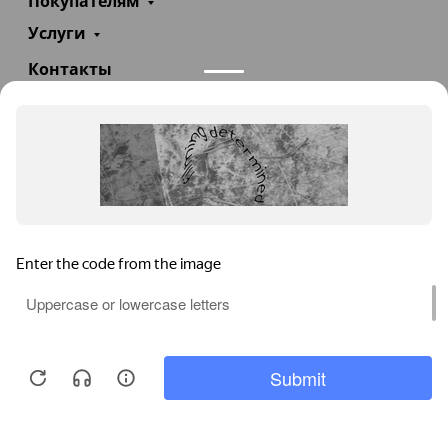
Покупателям
Услуги
Контакты
+7(985)290-47-47
Заказать звонок
info@teploexpert.com
Пн—Сб 09:00 – 18:00
TeploExpert.com © 2008 - 2026 Оборудование для
систем отопления, водоснабжения, канализации