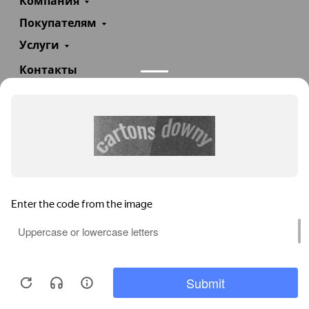
Компания
Покупателям
Услуги
Контакты
+7(985)290-47-47
Заказать звонок
info@teploexpert.com
Пн—Сб 09:00 – 18:00
TeploExpert.com © 2008 - 2026 Оборудование для
систем отопления, водоснабжения, канализации