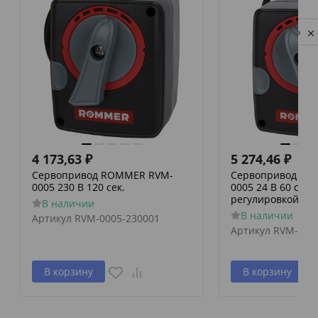
Privacy notice
4 173,63
₽
5 274,46
₽
Сервопривод ROMMER RVM-
Сервопривод RO
0005 230 В 120 сек.
0005 24 В 60 сек./
регулировкой по 
В наличии
В наличии
Артикул
RVM-0005-230001
Артикул
RVM-000
В корзину
В корзину