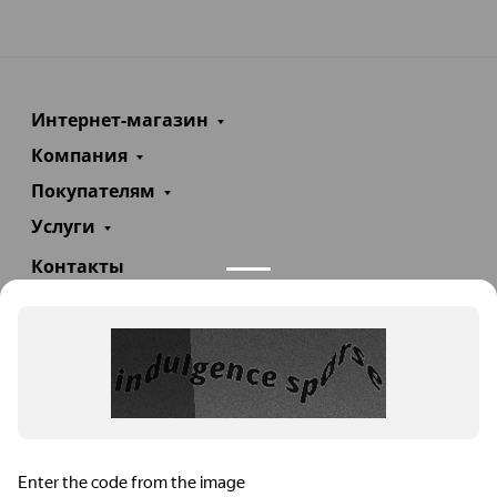
Интернет-магазин
Компания
Покупателям
Услуги
Контакты
+7(985)290-47-47
Заказать звонок
info@teploexpert.com
Пн—Сб 09:00 – 18:00