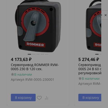
Privacy notice
4 173,63
₽
5 274,46
₽
Сервопривод ROMMER RVM-
Сервопривод RO
0005 230 В 120 сек.
0005 24 В 60 сек./
регулировкой по 
В наличии
В наличии
Артикул
RVM-0005-230001
Артикул
RVM-000
В корзину
В корзину