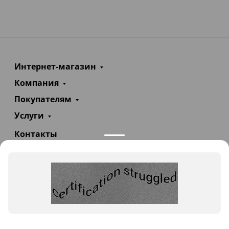
Интернет-магазин
Компания
Покупателям
Услуги
Контакты
+7(985)290-47-47
Заказать звонок
info@teploexpert.com
Пн—Сб 09:00 – 18:00