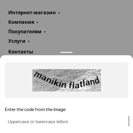
Интернет-магазин
Компания
Покупателям
Услуги
Контакты
+7(985)290-47-47
Заказать звонок
info@teploexpert.com
Пн—Сб 09:00 – 18:00
TeploExpert.com © 2008 - 2026 Оборудование для
систем отопления, водоснабжения, канализации