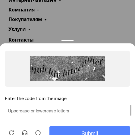
Интернет-магазин
Компания
Покупателям
Услуги
Контакты
+7(985)290-47-47
Заказать звонок
info@teploexpert.com
Пн—Сб 09:00 – 18:00
TeploExpert.com © 2008 - 2026 Оборудование для
систем отопления, водоснабжения, канализации