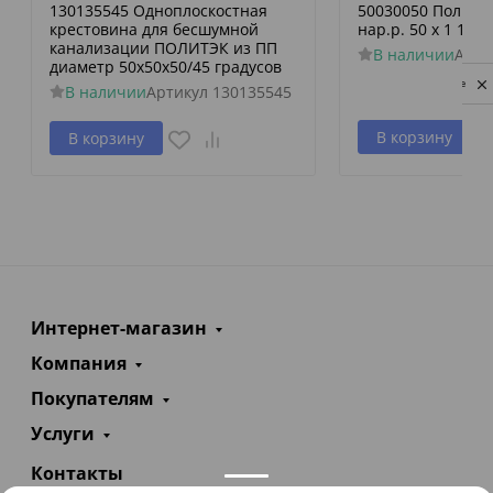
130135545 Одноплоскостная
50030050 Политэк
крестовина для бесшумной
нар.р. 50 х 1 1/2
канализации ПОЛИТЭК из ПП
В наличии
Арти
диаметр 50х50х50/45 градусов
Privacy notice
В наличии
Артикул
130135545
В корзину
В корзину
Интернет-магазин
Компания
Покупателям
Услуги
Контакты