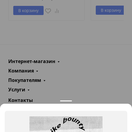
В корзину
В корзину
Интернет-магазин
Компания
Покупателям
Услуги
Контакты
+7(985)290-47-47
Заказать звонок
info@teploexpert.com
Пн—Сб 09:00 – 18:00