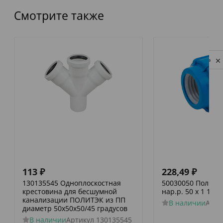
Смотрите также
Privacy notice
113
₽
228,49
₽
130135545 Одноплоскостная
50030050 Политэк
крестовина для бесшумной
нар.р. 50 х 1 1/2
канализации ПОЛИТЭК из ПП
В наличии
Арти
диаметр 50х50х50/45 градусов
В наличии
Артикул
130135545