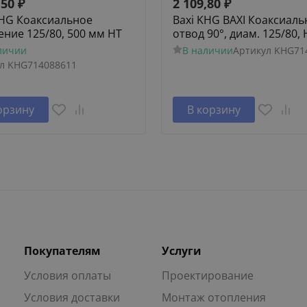
,50
₽
2 109,80
₽
KHG Коаксиальное
Baxi KHG BAXI Коаксиал
ение 125/80, 500 мм HT
отвод 90°, диам. 125/80, 
личии
В наличии
Артикул
KHG71
л
KHG714088611
орзину
В корзину
Покупателям
Услуги
Условия оплаты
Проектирование
Условия доставки
Монтаж отопления