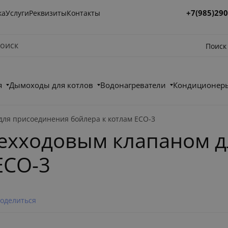
+7(985)290
ка
Услуги
Реквизиты
Контакты
Поиск
я
Дымоходы для котлов
Водонагреватели
Кондиционеры
 для присоединения бойлера к котлам ECO-3
трехходовым клапаном 
ECO-3
оделиться