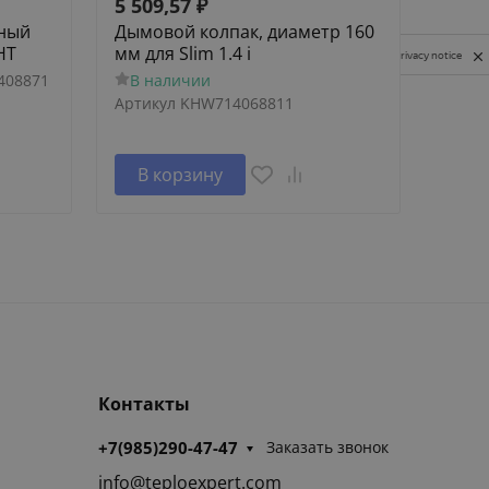
5 509,57
₽
164 
ьный
Дымовой колпак, диаметр 160
Напо
HT
мм для Slim 1.4 i
SLIM 
Privacy notice
одно
408871
В наличии
В н
Артикул
KHW714068811
В корзину
В 
Контакты
+7(985)290-47-47
Заказать звонок
info@teploexpert.com