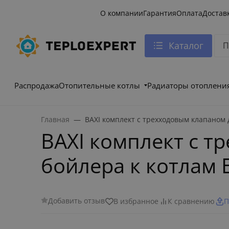
О компании
Гарантия
Оплата
Достав
Каталог
Распродажа
Отопительные котлы
Радиаторы отоплени
Главная
BAXI комплект с трехходовым клапаном
BAXI комплект с 
бойлера к котлам 
Добавить отзыв
В избранное
К сравнению
П