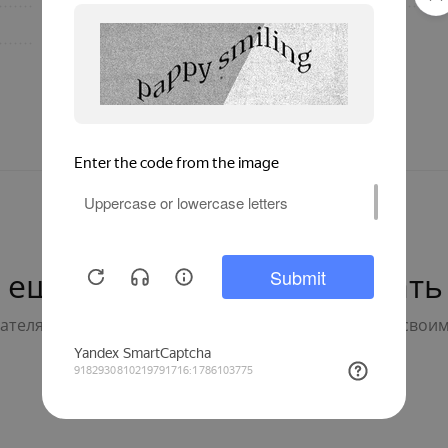
комплекты
Бренд
1
 ещё нет — ваш может стать
телям с выбором - будьте первым, кто поделится свои
Написать отзыв