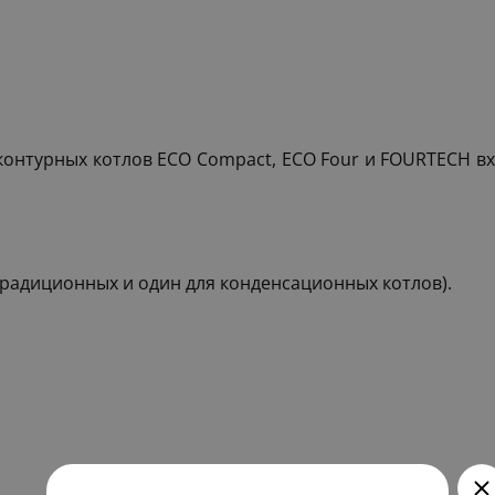
онтурных котлов ECO Compact, ECO Four и FOURTECH вх
традиционных и один для конденсационных котлов).