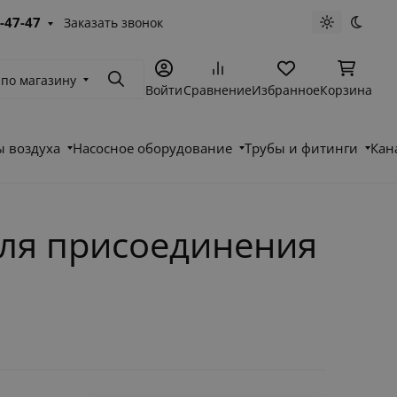
-47-47
Заказать звонок
Светлая те
Темна
 по магазину
Поиск
Войти
Сравнение
Избранное
Корзина
 воздуха
Насосное оборудование
Трубы и фитинги
Кан
для присоединения