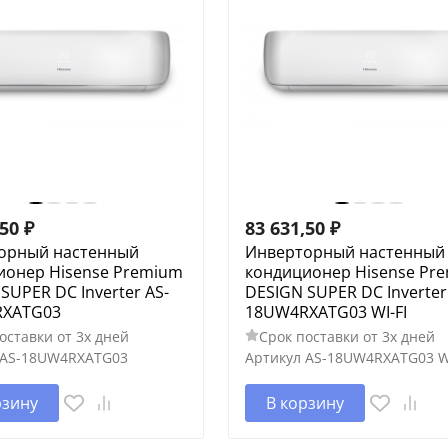
,50
₽
83 631,50
₽
орный настенный
Инверторный настенный
ионер Hisense Premium
кондиционер Hisense Pr
SUPER DC Inverter AS-
DESIGN SUPER DC Inverter
XATG03
18UW4RXATG03 WI-FI
оставки от 3х дней
Срок поставки от 3х дней
AS-18UW4RXATG03
Артикул
AS-18UW4RXATG03 WI
рзину
В корзину