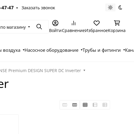
-47-47
Заказать звонок
Светлая те
Темна
 по магазину
Поиск
Войти
Сравнение
Избранное
Корзина
 воздуха
Насосное оборудование
Трубы и фитинги
Кан
NSE Premium DESIGN SUPER DC Inverter
er