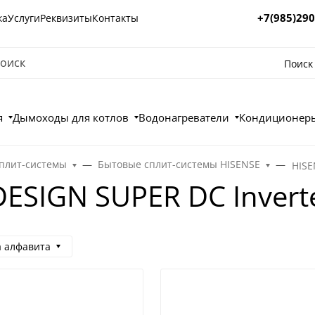
+7(985)290
ка
Услуги
Реквизиты
Контакты
Поиск
я
Дымоходы для котлов
Водонагреватели
Кондиционеры
плит-системы
Бытовые сплит-системы HISENSE
HISE
ESIGN SUPER DC Invert
а алфавита