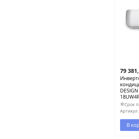
79 381
Инверт
кондиц
DESIGN 
18UW4R
Срок п
Артикул
В ко