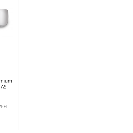
emium
 AS-
-FI