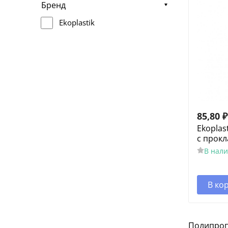
Бренд
Ekoplastik
85,80
₽
Ekoplas
с прокл
В нал
В ко
Полипроп