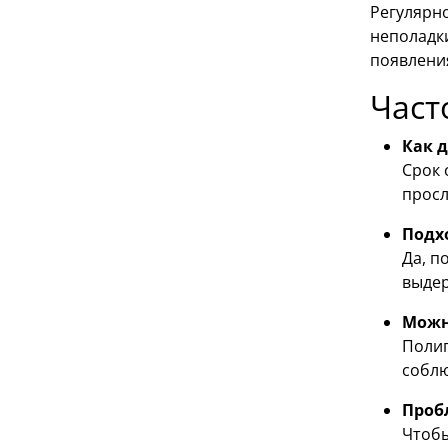
Регулярн
неполадк
появлени
Част
Как 
Срок 
просл
Подх
Да, п
выдер
Можн
Полип
соблю
Проб
Чтобы