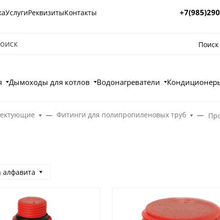
+7(985)290
ка
Услуги
Реквизиты
Контакты
Поиск
я
Дымоходы для котлов
Водонагреватели
Кондиционеры
лектующие
Фитинги для полипропиленовых труб
Пр
а алфавита