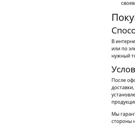
своев
Поку
Спос
В интерн
или по эл
нужный т
Услов
После оф
доставки,
установле
продукци
Мы гаран
стороны 