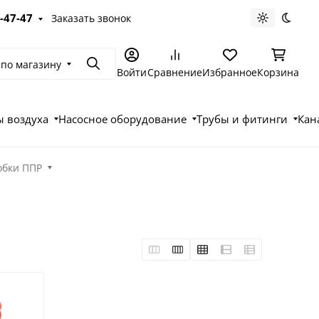
-47-47
Заказать звонок
Светлая те
Темна
 по магазину
Поиск
Войти
Сравнение
Избранное
Корзина
 воздуха
Насосное оборудование
Трубы и фитинги
Кан
обки ППР