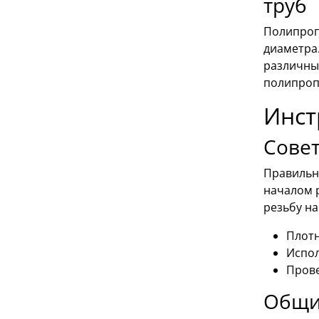
труб
Полипроп
диаметра
различные
полипропи
Инст
Совет
Правильн
началом р
резьбу на
Плотн
Испол
Прове
Общи