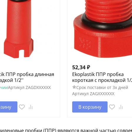
52,34
₽
tik ППР пробка длинная
Ekoplastik ППР пробка
адкой 1/2''
короткая с прокладкой 1/2
ичии
Артикул
ZAGDXXXXXX
Срок поставки от 3х дней
Артикул
ZAGXXXXXXX
рзину
В корзину
иленовые пробки (ППР) являются важной частью совре