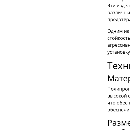
Эти изде
различны
предотвр
Одним из
стойкость
агрессивн
установку
Техн
Мате
Полипроп
высокой с
что обесп
обеспечи
Разме