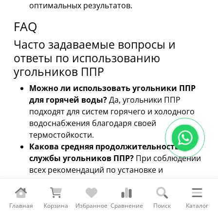
оптимальных результатов.
FAQ
Часто задаваемые вопросы и
ответы по использованию
угольников ППР
Можно ли использовать угольники ППР
для горячей воды?
Да, угольники ППР
подходят для систем горячего и холодного
водоснабжения благодаря своей
термостойкости.
Какова средняя продолжительность
службы угольников ППР?
При соблюдении
всех рекомендаций по установке и
эксплуатации срок службы может превышать
50 лет.
Какие дополнительные меры нужны для
Главная
Корзина
Избранное
Сравнение
Поиск
Каталог
повышения герметичности соединений?