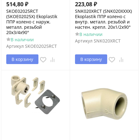
514,80
₽
223,08
₽
SKOE02025RCT
SNK020XRCT (SNK020XXXX)
(SKOE02025X) Ekoplastik
Ekoplastik ППР колено с
ППР колено с наруж.
внутр. металл. резьбой и
металл. резьбой
настен. крепл. 20х1/2x90°
20x3/4x90°
В наличии
В наличии
Артикул
SNK020XRCT
Артикул
SKOE02025RCT
В корзину
В корзину