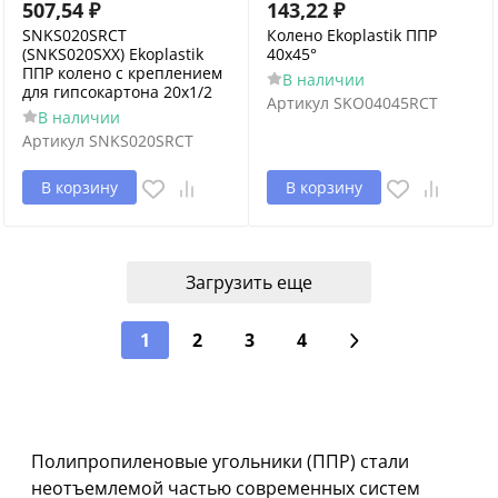
507,54
₽
143,22
₽
SNKS020SRCT
Колено Ekoplastik ППР
(SNKS020SXX) Ekoplastik
40x45°
ППР колено с креплением
В наличии
для гипсокартона 20х1/2
Артикул
SKO04045RCT
В наличии
Артикул
SNKS020SRCT
В корзину
В корзину
Загрузить еще
1
2
3
4
Полипропиленовые угольники (ППР) стали
неотъемлемой частью современных систем