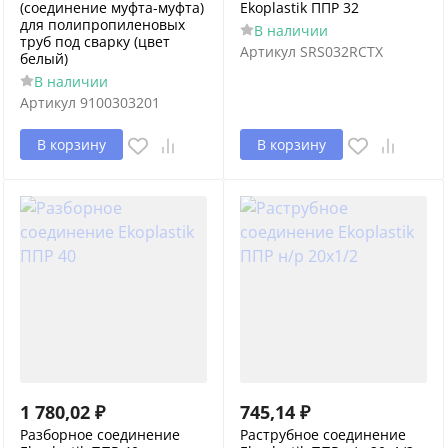
(соединение муфта-муфта)
Ekoplastik ППР 32
для полипропиленовых
В наличии
труб под сварку (цвет
Артикул
SRS032RCTX
белый)
В наличии
Артикул
9100303201
В корзину
В корзину
1 780,02
₽
745,14
₽
Разборное соединение
Раструбное соединение