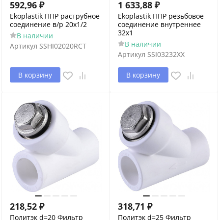
592,96
₽
1 633,88
₽
Ekoplastik ППР раструбное
Ekoplastik ППР резьбовое
соединение в/р 20х1/2
соединение внутреннее
32х1
В наличии
В наличии
Артикул
SSHI02020RCT
Артикул
SSI03232XX
В корзину
В корзину
218,52
₽
318,71
₽
Политэк d=20 Фильтр
Политэк d=25 Фильтр