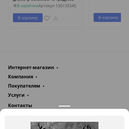
В наличии
Артикул
130135545
В корзину
В корзину
Интернет-магазин
Компания
Покупателям
Услуги
Контакты
+7(985)290-47-47
Заказать звонок
info@teploexpert.com