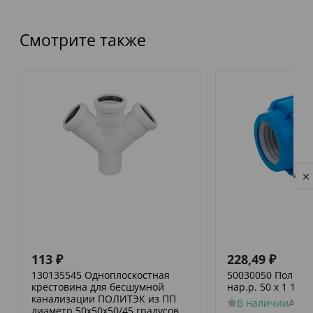
Смотрите также
Privacy notice
113
₽
228,49
₽
130135545 Одноплоскостная
50030050 Политэк
крестовина для бесшумной
нар.р. 50 х 1 1/2
канализации ПОЛИТЭК из ПП
В наличии
Арти
диаметр 50х50х50/45 градусов