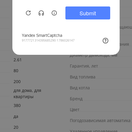
Конденсационный
КПД
Италия
Количество контуров
NUVOLA Duo-Tec +
Индикация ошибок сообщающи
работе котла
есть
Защита котла от замерзания
1.92
Диаметр дымохода, мм
2.61
Гарантия, лет
80
Вид топлива
200
Вид котла
для дома, для
квартиры
Бренд
380
Цвет
да
Погодозависимая автоматика
20
Удаленное управление