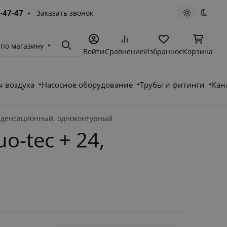
-47-47
Заказать звонок
Светлая те
Темна
 по магазину
Поиск
Войти
Сравнение
Избранное
Корзина
 воздуха
Насосное оборудование
Трубы и фитинги
Кан
онденсационный, одноконтурный
-tec + 24,