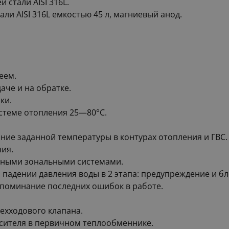
стали AISI 316L.
и AISI 316L емкостью 45 л, магниевый анод.
еем.
аче и на обратке.
ки.
стеме отопления 25—80°С.
ие заданной температуры в контурах отопления и ГВС.
ия.
рными зональными системами.
адении давления воды в 2 этапа: предупреждение и бл
апоминание последних ошибок в работе.
ехходового клапана.
сителя в первичном теплообменнике.