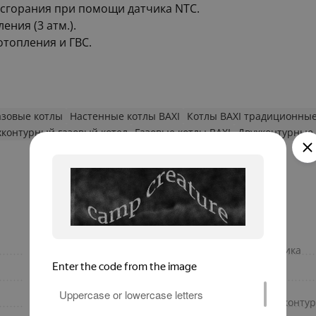
 сгорания при помощи датчика NTC.
ния (3 атм.).
отопления и ГВС.
азовые котлы
Настенные котлы BAXI
Котлы BAXI традиционны
хконтурный газовый котел
Газовые котлы BAXI
Двухконтурные 
да
Материал теплообменника
Электронное
Макс. мощность, кВт
настенный
Макс. давление воды в контур