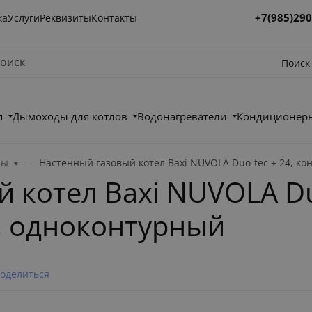
+7(985)290
ка
Услуги
Реквизиты
Контакты
Поиск
я
Дымоходы для котлов
Водонагреватели
Кондиционеры
лы
Настенный газовый котел Baxi NUVOLA Duo-tec + 24, к
 котел Baxi NUVOLA Duo
, одноконтурный
оделиться