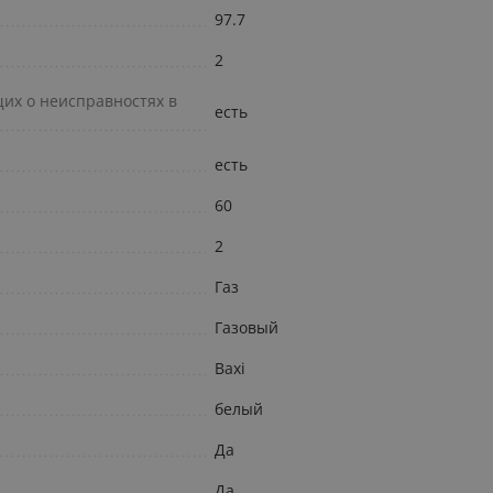
97.7
2
х о неисправностях в
есть
есть
60
2
Газ
Газовый
Baxi
белый
Да
Да