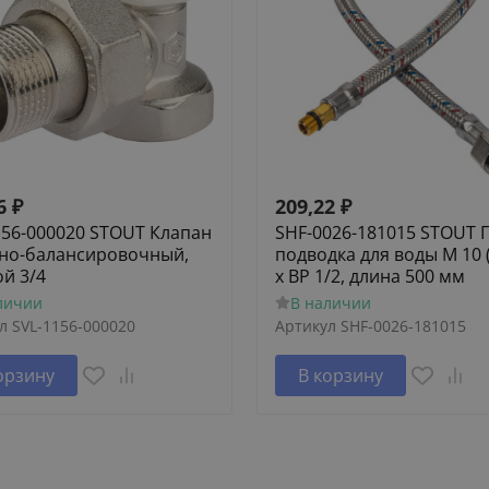
6
₽
209,22
₽
156-000020 STOUT Клапан
SHF-0026-181015 STOUT 
но-балансировочный,
подводка для воды M 10 
ой 3/4
х ВР 1/2, длина 500 мм
личии
В наличии
л
SVL-1156-000020
Артикул
SHF-0026-181015
орзину
В корзину