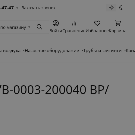
-47-47
Заказать звонок
Светлая те
Темна
 по магазину
Поиск
Войти
Сравнение
Избранное
Корзина
 воздуха
Насосное оборудование
Трубы и фитинги
Кан
B-0003-200040 ВР/