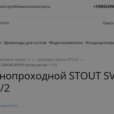
+7(985)290
ка
Услуги
Реквизиты
Контакты
Поиск
я
Дымоходы для котлов
Водонагреватели
Кондиционеры
аровые краны
Шаровые краны STOUT
200040 ВР/НР ручка рычаг 1 1/2
нопроходной STOUT SV
/2
оделиться