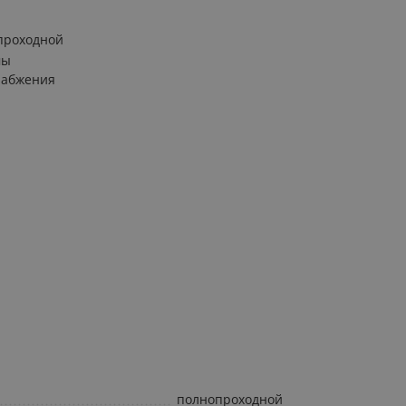
проходной
мы
набжения
полнопроходной