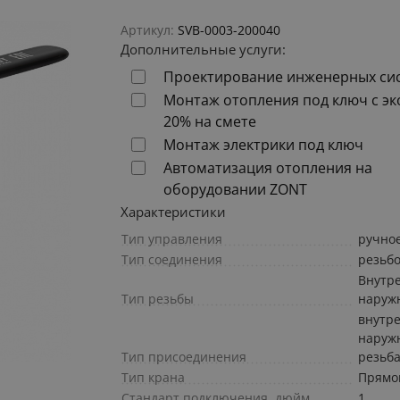
Артикул:
SVB-0003-200040
Дополнительные услуги:
Проектирование инженерных си
Монтаж отопления под ключ с э
20% на смете
Монтаж электрики под ключ
Автоматизация отопления на
оборудовании ZONT
Характеристики
Тип управления
ручно
Тип соединения
резьб
Внутр
Тип резьбы
наруж
внутр
наруж
Тип присоединения
резьб
Тип крана
Прямо
Стандарт подключения, дюйм
1