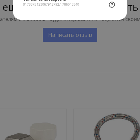
 ещё нет — ваш может стать
телям с выбором - будьте первым, кто поделится свои
Написать отзыв