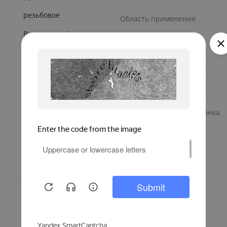
резьбовое
Область применения
Внутренняя/наружная
Наличие американки
внутренняя/наружная
Назначение крана
резьба
Прямой
Назначение
1
Бренд
вода
Накидная гайка/американка