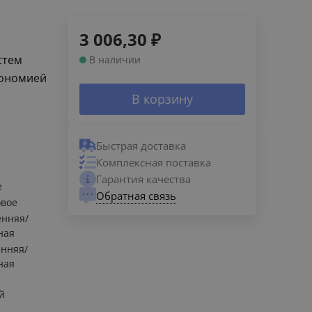
3 006,30
₽
стем
В наличии
кономией
В корзину
Быстрая доставка
Комплексная поставка
Гарантия качества
е
Обратная связь
овое
енняя/
ная
енняя/
ная
а
й