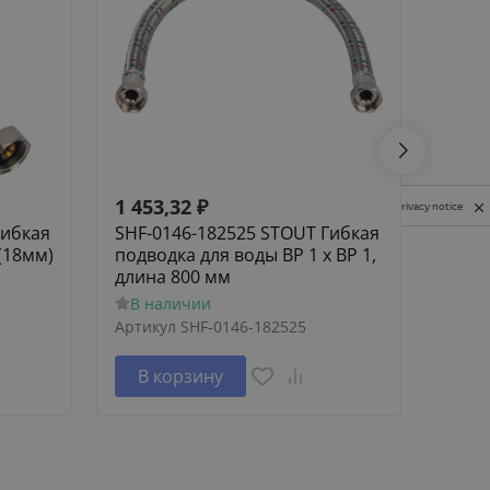
1 453,32
₽
1 62
Privacy notice
Гибкая
SHF-0146-182525 STOUT Гибкая
SCA-
(18мм)
подводка для воды ВР 1 х ВР 1,
Элем
длина 800 мм
труб
В наличии
В н
Артикул
SHF-0146-182525
Артик
В корзину
В 