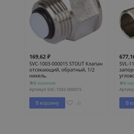
169,62
₽
677,1
SVC-1003-000015 STOUT Клапан
SVL-1
отсекающий, обратный, 1/2
запор
никель.
углов
В наличии
В на
Артикул
SVC-1003-000015
Артику
В корзину
В к