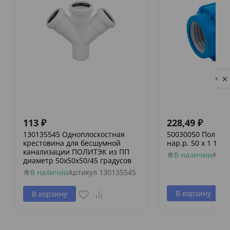
Privacy notice
113
₽
228,49
₽
130135545 Одноплоскостная
50030050 Политэк
крестовина для бесшумной
нар.р. 50 х 1 1/2
канализации ПОЛИТЭК из ПП
В наличии
Арти
диаметр 50х50х50/45 градусов
В наличии
Артикул
130135545
В корзину
В корзину