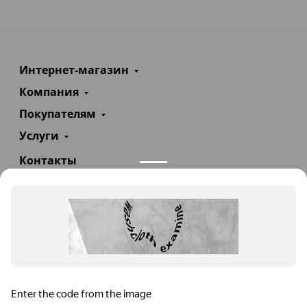
Интернет-магазин
Компания
Покупателям
Услуги
Контакты
+7(985)290-47-47
Заказать звонок
info@teploexpert.com
Пн—Сб 09:00 – 18:00
TeploExpert.com © 2008 - 2026 Оборудование для