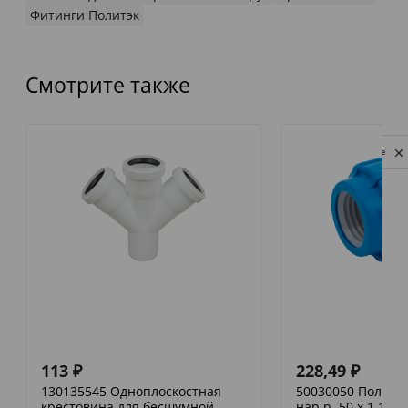
Фитинги Политэк
Смотрите также
Privacy notice
113
₽
228,49
₽
130135545 Одноплоскостная
50030050 Политэк
крестовина для бесшумной
нар.р. 50 х 1 1/2