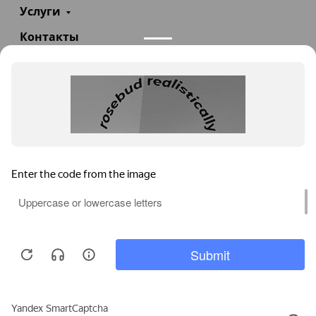
Услуги
Контакты
+7(985)290-47-47
Заказать звонок
info@teploexpert.com
Пн—Сб 09:00 – 18:00
TeploExpert.com © 2008 - 2026 Оборудование для
систем отопления, водоснабжения, канализации