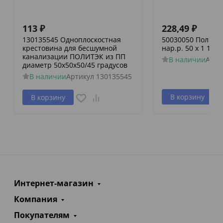
113
₽
228,49
₽
130135545 Одноплоскостная
50030050 Политэк
крестовина для бесшумной
нар.р. 50 х 1 1/2
канализации ПОЛИТЭК из ПП
В наличии
Арти
диаметр 50х50х50/45 градусов
В наличии
Артикул
130135545
В корзину
В корзину
Интернет-магазин
Компания
Покупателям