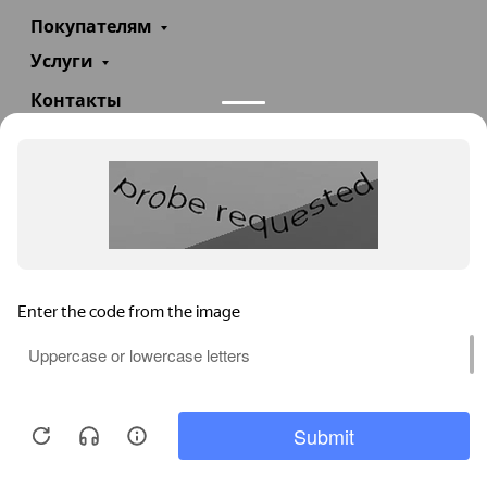
Покупателям
Услуги
Контакты
+7(985)290-47-47
Заказать звонок
info@teploexpert.com
Пн—Сб 09:00 – 18:00
TeploExpert.com © 2008 - 2026 Оборудование для
систем отопления, водоснабжения, канализации