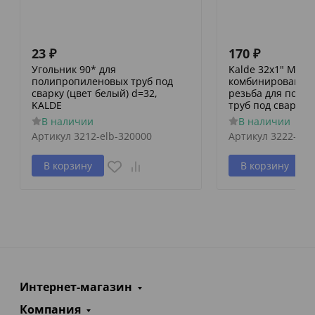
23
₽
170
₽
Угольник 90* для
Kalde 32х1" Муфт
полипропиленовых труб под
комбинированная
сварку (цвет белый) d=32,
резьба для поли
KALDE
труб под сварку
В наличии
В наличии
Артикул
3212-elb-320000
Артикул
3222-nfo
В корзину
В корзину
Интернет-магазин
Компания