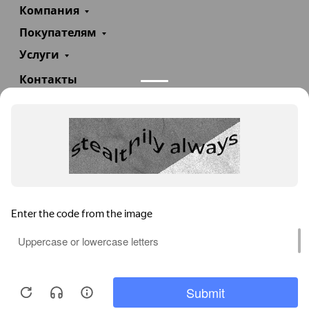
Компания
Покупателям
Услуги
Контакты
+7(985)290-47-47
Заказать звонок
info@teploexpert.com
Пн—Сб 09:00 – 18:00
TeploExpert.com © 2008 - 2026 Оборудование для
систем отопления, водоснабжения, канализации